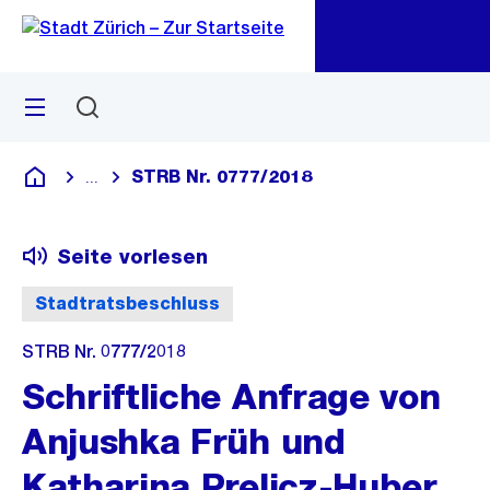
Zu
Zu
Sprunglink
Navigation
Menü
Suchen
M
öf
STRB Nr. 0777/2018
...
Blende alle Breadcrumbs ein
Deutsch
Seite vorlesen
Stadtratsbeschluss
STRB Nr. 0777/2018
Schriftliche Anfrage von
Anjushka Früh und
Katharina Prelicz-Huber