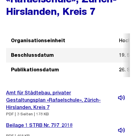
Hirslanden, Kreis 7
Organisationseinheit
Hochb
Beschlussdatum
19. Se
Publikationsdatum
26. Se
Amt für Städtebau, privater
Gestaltungsplan «Rafaelschule», Zürich-
Hirslanden, Kreis 7
PDF | 3 Seiten | 178 KB
Beilage 1 STRB Nr. 797_2018
PDF | 458 KB