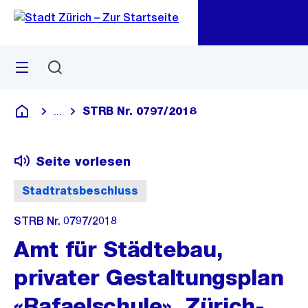
Zu
Zu
Sprunglink
Navigation
Menü
Suchen
M
öf
STRB Nr. 0797/2018
...
Blende alle Breadcrumbs ein
Deutsch
Seite vorlesen
Stadtratsbeschluss
STRB Nr. 0797/2018
Amt für Städtebau,
privater Gestaltungsplan
«Rafaelschule», Zürich-