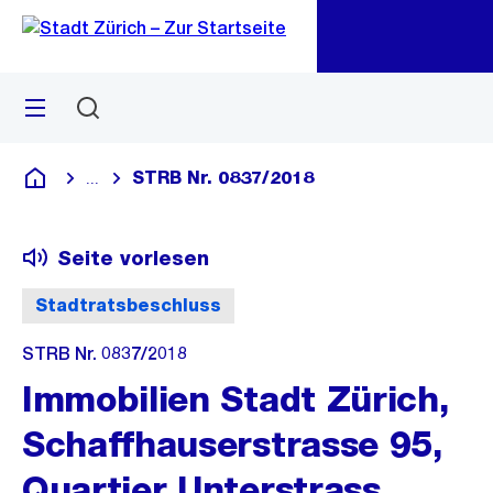
Zu
Zu
Sprunglink
Navigation
Menü
Suchen
M
öf
STRB Nr. 0837/2018
...
Blende alle Breadcrumbs ein
Deutsch
Seite vorlesen
Stadtratsbeschluss
STRB Nr. 0837/2018
Immobilien Stadt Zürich,
Schaffhauserstrasse 95,
Quartier Unterstrass,