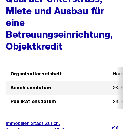
Miete und Ausbau für
eine
Betreuungseinrichtung,
Objektkredit
Organisationseinheit
Hochb
Beschlussdatum
26. Se
Publikationsdatum
28. Se
Immobilien Stadt Zürich,