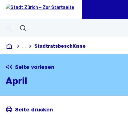
Zu
Zu
Sprunglink
Navigation
Menü
Suchen
M
öf
Stadtratsbeschlüsse
...
Blende alle Breadcrumbs ein
Deutsch
Seite vorlesen
April
Seite drucken