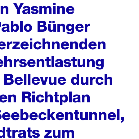
von Yasmine
Pablo Bünger
terzeichnenden
ehrsentlastung
 Bellevue durch
en Richtplan
Seebeckentunnel,
dtrats zum