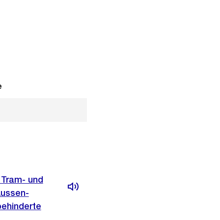
e
 Tram- und
Aussen-
behinderte