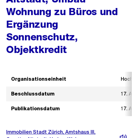
Wohnung zu Büros und
Ergänzung
Sonnenschutz,
Objektkredit
Organisationseinheit
Hochb
Beschlussdatum
17. Apr
Publikationsdatum
17. Apr
Immobilien Stadt Zürich, Amtshaus III,