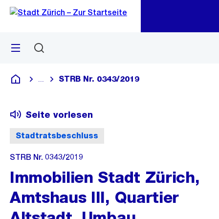
Zu
Zu
Sprunglink
Navigation
Menü
Suchen
M
öf
STRB Nr. 0343/2019
...
Blende alle Breadcrumbs ein
Deutsch
Seite vorlesen
Stadtratsbeschluss
STRB Nr. 0343/2019
Immobilien Stadt Zürich,
Amtshaus III, Quartier
Altstadt, Umbau