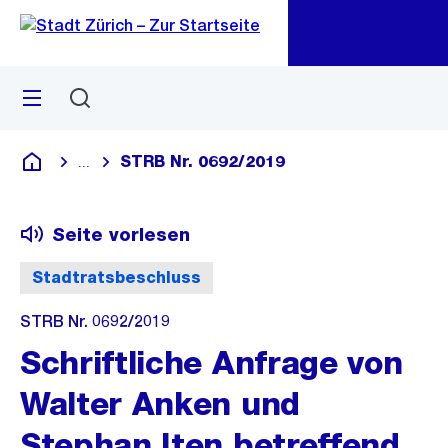
Zu
Zu
Sprunglink
Navigation
Menü
Suchen
M
öf
STRB Nr. 0692/2019
...
Blende alle Breadcrumbs ein
Deutsch
Seite vorlesen
Stadtratsbeschluss
STRB Nr. 0692/2019
Schriftliche Anfrage von
Walter Anken und
Stephan Iten betreffend