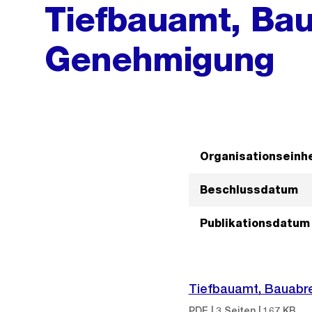
Tiefbauamt, Ba
Genehmigung
Organisationseinhe
Beschlussdatum
Publikationsdatum
Tiefbauamt, Bauabr
PDF | 3 Seiten | 167 KB