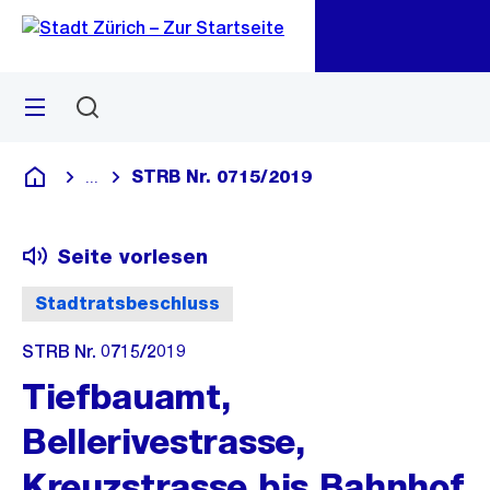
Zu
Zu
Sprunglink
Navigation
Menü
Suchen
M
öf
STRB Nr. 0715/2019
...
Blende alle Breadcrumbs ein
Deutsch
Seite vorlesen
Stadtratsbeschluss
STRB Nr. 0715/2019
Tiefbauamt,
Bellerivestrasse,
Kreuzstrasse bis Bahnhof