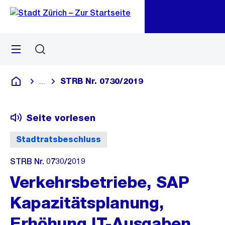
Zu
Zu
Sprunglink
Navigation
Menü
Suchen
M
öf
STRB Nr. 0730/2019
...
Blende alle Breadcrumbs ein
Deutsch
Seite vorlesen
Stadtratsbeschluss
STRB Nr. 0730/2019
Verkehrsbetriebe, SAP
Kapazitätsplanung,
Erhöhung IT-Ausgaben