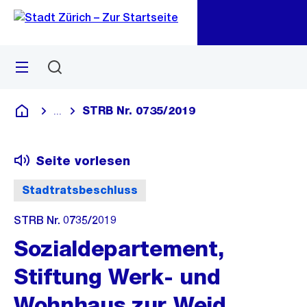
Zu
Zu
Sprunglink
Navigation
Menü
Suchen
M
öf
STRB Nr. 0735/2019
...
Blende alle Breadcrumbs ein
Deutsch
Seite vorlesen
Stadtratsbeschluss
STRB Nr. 0735/2019
Sozialdepartement,
Stiftung Werk- und
Wohnhaus zur Weid