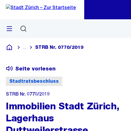
Zu
Zu
Sprunglink
Navigation
Menü
Suchen
M
öf
STRB Nr. 0770/2019
...
Blende alle Breadcrumbs ein
Deutsch
Seite vorlesen
Stadtratsbeschluss
STRB Nr. 0770/2019
Immobilien Stadt Zürich,
Lagerhaus
Duttweilerstrasse,