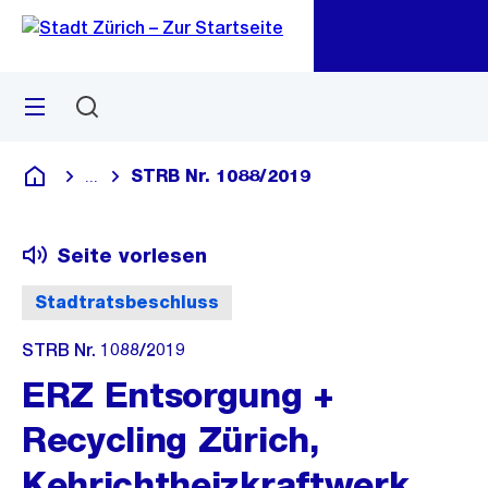
Zu
Zu
Sprunglink
Navigation
Menü
Suchen
M
öf
STRB Nr. 1088/2019
...
Blende alle Breadcrumbs ein
Deutsch
Seite vorlesen
Stadtratsbeschluss
STRB Nr. 1088/2019
ERZ Entsorgung +
Recycling Zürich,
Kehrichtheizkraftwerk,