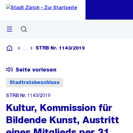
Zu
Zu
Sprunglink
Navigation
Menü
Suchen
M
öf
STRB Nr. 1143/2019
...
Blende alle Breadcrumbs ein
Deutsch
Seite vorlesen
Stadtratsbeschluss
STRB Nr. 1143/2019
Kultur, Kommission für
Bildende Kunst, Austritt
eines Mitglieds per 31.