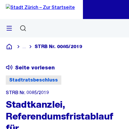
Zu
Zu
Sprunglink
Navigation
Menü
Suchen
M
öf
STRB Nr. 0085/2019
...
Blende alle Breadcrumbs ein
Deutsch
Seite vorlesen
Stadtratsbeschluss
STRB Nr. 0085/2019
Stadtkanzlei,
Referendumsfristablauf
für