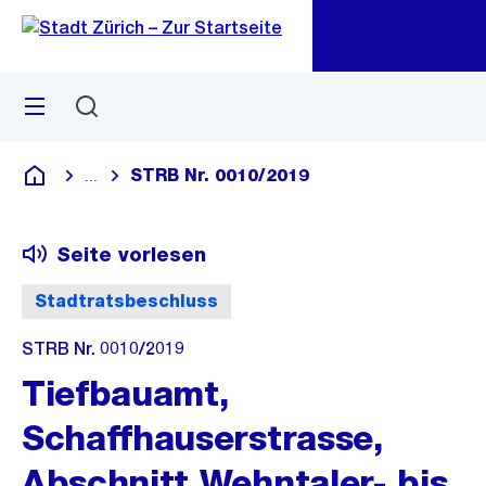
Zu
Zu
Sprunglink
Navigation
Menü
Suchen
M
öf
STRB Nr. 0010/2019
...
Blende alle Breadcrumbs ein
Deutsch
Seite vorlesen
Stadtratsbeschluss
STRB Nr. 0010/2019
Tiefbauamt,
Schaffhauserstrasse,
Abschnitt Wehntaler- bis