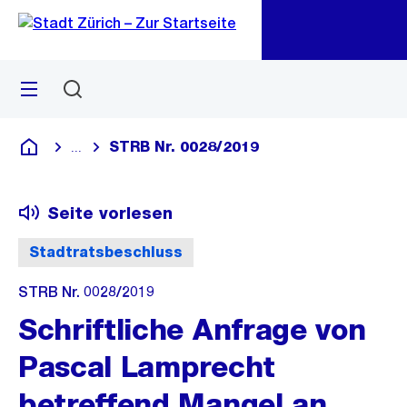
Zu
Zu
Sprunglink
Navigation
Menü
Suchen
M
öf
STRB Nr. 0028/2019
...
Blende alle Breadcrumbs ein
Deutsch
Seite vorlesen
Stadtratsbeschluss
STRB Nr. 0028/2019
Schriftliche Anfrage von
Pascal Lamprecht
betreffend Mangel an