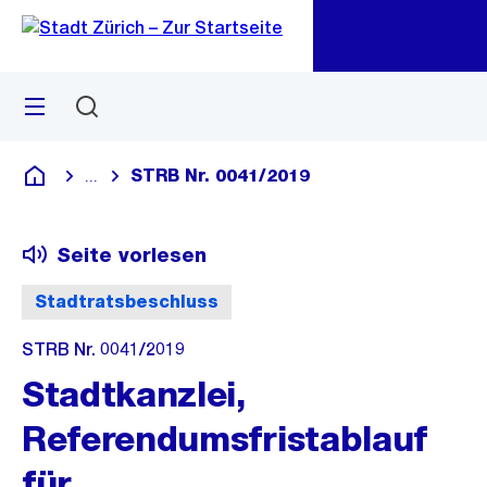
Zu
Zu
Sprunglink
Navigation
Menü
Suchen
M
öf
STRB Nr. 0041/2019
...
Blende alle Breadcrumbs ein
Deutsch
Seite vorlesen
Stadtratsbeschluss
STRB Nr. 0041/2019
Stadtkanzlei,
Referendumsfristablauf
für