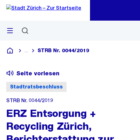
Zu
Zu
Sprunglink
Navigation
Menü
Suchen
M
öf
STRB Nr. 0044/2019
...
Blende alle Breadcrumbs ein
Deutsch
Seite vorlesen
Stadtratsbeschluss
STRB Nr. 0044/2019
ERZ Entsorgung +
Recycling Zürich,
Berichterstattung zur