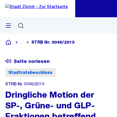
Zu
Zu
Sprunglink
Navigation
Menü
Suchen
M
öf
STRB Nr. 0046/2019
...
Blende alle Breadcrumbs ein
Deutsch
Seite vorlesen
Stadtratsbeschluss
STRB Nr. 0046/2019
Dringliche Motion der
SP-, Grüne- und GLP-
Fraktionen betreffend