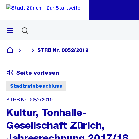
Zu
Zu
Sprunglink
Navigation
Menü
Suchen
M
öf
STRB Nr. 0052/2019
...
Blende alle Breadcrumbs ein
Deutsch
Seite vorlesen
Stadtratsbeschluss
STRB Nr. 0052/2019
Kultur, Tonhalle-
Gesellschaft Zürich,
Jahresrechnung 2017/18