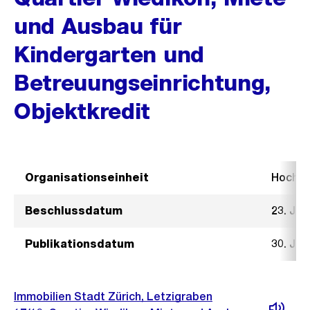
und Ausbau für
Kindergarten und
Betreuungseinrichtung,
Objektkredit
Organisationseinheit
Hochb
Beschlussdatum
23. Jan
Publikationsdatum
30. Jan
Immobilien Stadt Zürich, Letzigraben