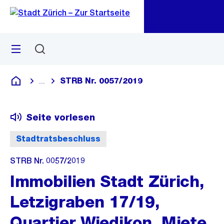
Zu
Zu
Sprunglink
Navigation
Menü
Suchen
M
öf
STRB Nr. 0057/2019
...
Blende alle Breadcrumbs ein
Deutsch
Seite vorlesen
Stadtratsbeschluss
STRB Nr. 0057/2019
Immobilien Stadt Zürich,
Letzigraben 17/19,
Quartier Wiedikon, Miete