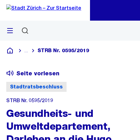
Zu
Zu
Sprunglink
Navigation
Menü
Suchen
M
öf
STRB Nr. 0595/2019
...
Blende alle Breadcrumbs ein
Deutsch
Seite vorlesen
Stadtratsbeschluss
STRB Nr. 0595/2019
Gesundheits- und
Umweltdepartement,
Darlehen an die Hugo