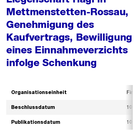
Mettmenstetten-Rossau,
Genehmigung des
Kaufvertrags, Bewilligung
eines Einnahmeverzichts
infolge Schenkung
Organisationseinheit
Fina
Beschlussdatum
10. J
Publikationsdatum
10. J