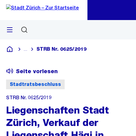
Zu
Zu
Sprunglink
Navigation
Menü
Suchen
M
öf
STRB Nr. 0625/2019
...
Blende alle Breadcrumbs ein
Deutsch
Seite vorlesen
Stadtratsbeschluss
STRB Nr. 0625/2019
Liegenschaften Stadt
Zürich, Verkauf der
Liegenschaft Hägi in