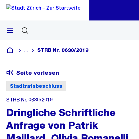
Zu
Zu
Sprunglink
Navigation
Menü
Suchen
M
öf
STRB Nr. 0630/2019
...
Blende alle Breadcrumbs ein
Deutsch
Seite vorlesen
Stadtratsbeschluss
STRB Nr. 0630/2019
Dringliche Schriftliche
Anfrage von Patrik
Maillard, Olivia Romanelli