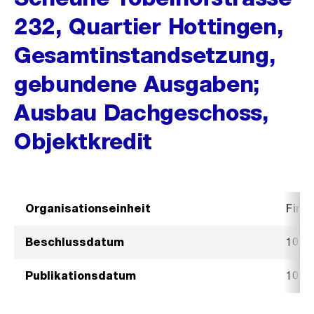
232, Quartier Hottingen,
Gesamtinstandsetzung,
gebundene Ausgaben;
Ausbau Dachgeschoss,
Objektkredit
Organisationseinheit
Fina
Beschlussdatum
10. J
Publikationsdatum
10. J