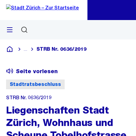
Zu
Zu
Sprunglink
Navigation
Menü
Suchen
M
öf
STRB Nr. 0636/2019
...
Blende alle Breadcrumbs ein
Deutsch
Seite vorlesen
Stadtratsbeschluss
STRB Nr. 0636/2019
Liegenschaften Stadt
Zürich, Wohnhaus und
Scheune Tobelhofstrasse