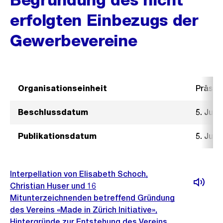
erfolgten Einbezugs der
Gewerbevereine
Organisationseinheit
Präsid
Beschlussdatum
5. Juni
Publikationsdatum
5. Juni
Interpellation von Elisabeth Schoch,
Christian Huser und 16
Mitunterzeichnenden betreffend Gründung
des Vereins «Made in Zürich Initiative»,
Hintergründe zur Entstehung des Vereins,