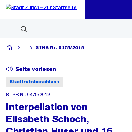
Zu
Zu
Sprunglink
Navigation
Menü
Suchen
M
öf
STRB Nr. 0479/2019
...
Blende alle Breadcrumbs ein
Deutsch
Seite vorlesen
Stadtratsbeschluss
STRB Nr. 0479/2019
Interpellation von
Elisabeth Schoch,
Christian Huser und 16