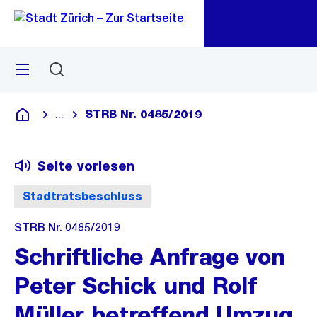
Zu
Zu
Sprunglink
Navigation
Menü
Suchen
M
öf
STRB Nr. 0485/2019
...
Blende alle Breadcrumbs ein
Deutsch
Seite vorlesen
Stadtratsbeschluss
STRB Nr. 0485/2019
Schriftliche Anfrage von
Peter Schick und Rolf
Müller betreffend Umzug