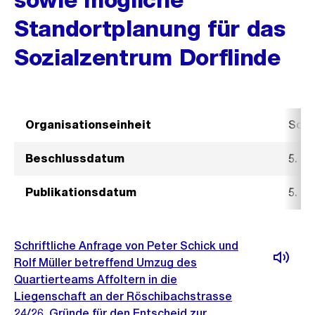
Standortplanung für das
Sozialzentrum Dorflinde
Organisationseinheit
Sozi
Beschlussdatum
5. Ju
Publikationsdatum
5. Ju
Schriftliche Anfrage von Peter Schick und
Rolf Müller betreffend Umzug des
Quartierteams Affoltern in die
Liegenschaft an der Röschibachstrasse
24/26, Gründe für den Entscheid zur