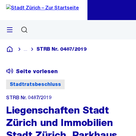
Zu
Zu
Sprunglink
Navigation
Menü
Suchen
M
öf
STRB Nr. 0487/2019
...
Blende alle Breadcrumbs ein
Deutsch
Seite vorlesen
Stadtratsbeschluss
STRB Nr. 0487/2019
Liegenschaften Stadt
Zürich und Immobilien
Stadt Zürich, Parkhaus