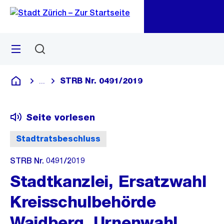
Zu
Zu
Sprunglink
Navigation
Menü
Suchen
M
öf
STRB Nr. 0491/2019
...
Blende alle Breadcrumbs ein
Deutsch
Seite vorlesen
Stadtratsbeschluss
STRB Nr. 0491/2019
Stadtkanzlei, Ersatzwahl
Kreisschulbehörde
Waidberg, Urnenwahl