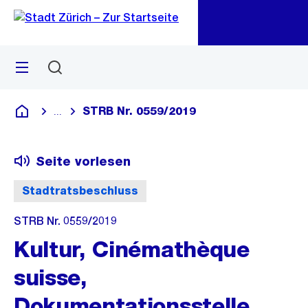
Zu
Zu
Sprunglink
Navigation
Menü
Suchen
M
öf
STRB Nr. 0559/2019
...
Blende alle Breadcrumbs ein
Deutsch
Seite vorlesen
Stadtratsbeschluss
STRB Nr. 0559/2019
Kultur, Cinémathèque
suisse,
Dokumentationsstelle