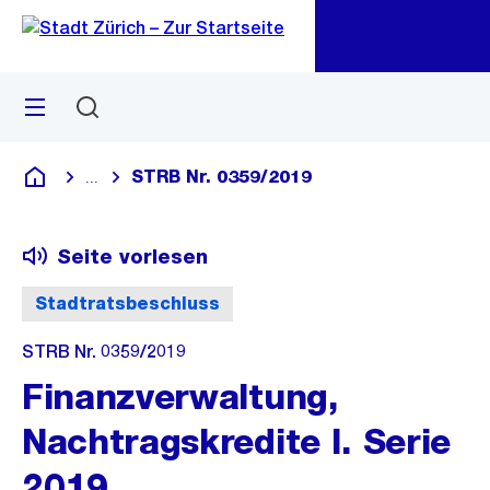
Zu
Zu
Sprunglink
Navigation
Menü
Suchen
M
öf
STRB Nr. 0359/2019
...
Blende alle Breadcrumbs ein
Deutsch
Seite vorlesen
Stadtratsbeschluss
STRB Nr. 0359/2019
Finanzverwaltung,
Nachtragskredite I. Serie
2019