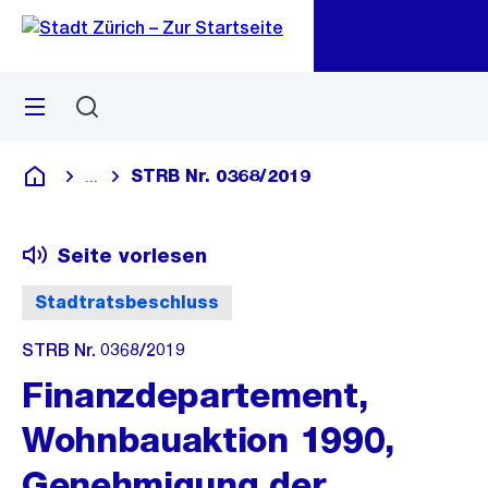
Zu
Zu
Sprunglink
Navigation
Menü
Suchen
M
öf
STRB Nr. 0368/2019
...
Blende alle Breadcrumbs ein
Deutsch
Seite vorlesen
Stadtratsbeschluss
STRB Nr. 0368/2019
Finanzdepartement,
Wohnbauaktion 1990,
Genehmigung der