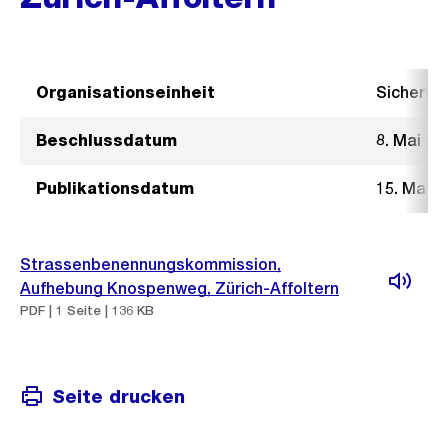
Organisationseinheit
Sicherhe
Beschlussdatum
8. Mai 20
Publikationsdatum
15. Mai 2
Strassenbenennungskommission,
Aufhebung Knospenweg, Zürich-Affoltern
PDF | 1 Seite | 136 KB
Seite drucken