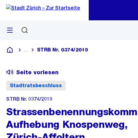
Zu
Zu
Sprunglink
Navigation
Menü
Suchen
M
öf
STRB Nr. 0374/2019
...
Blende alle Breadcrumbs ein
Deutsch
Seite vorlesen
Stadtratsbeschluss
STRB Nr. 0374/2019
Strassenbenennungskommi
Aufhebung Knospenweg,
Zürich-Affoltern