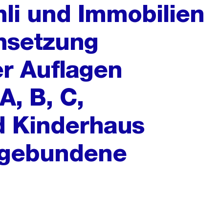
mli und Immobilien
msetzung
er Auflagen
A, B, C,
d Kinderhaus
, gebundene