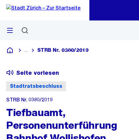
Zu
Zu
Sprunglink
Navigation
Menü
Suchen
M
öf
STRB Nr. 0380/2019
...
Blende alle Breadcrumbs ein
Deutsch
Seite vorlesen
Stadtratsbeschluss
STRB Nr. 0380/2019
Tiefbauamt,
Personenunterführung
Bahnhof Wollishofen,