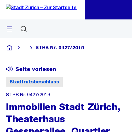
Zu
Zu
Sprunglink
Navigation
Menü
Suchen
M
öf
STRB Nr. 0427/2019
...
Blende alle Breadcrumbs ein
Deutsch
Seite vorlesen
Stadtratsbeschluss
STRB Nr. 0427/2019
Immobilien Stadt Zürich,
Theaterhaus
Gessnerallee, Quartier