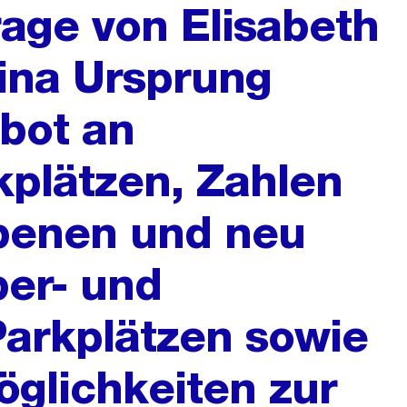
rage von Elisabeth
ina Ursprung
bot an
plätzen, Zahlen
benen und neu
er- und
Parkplätzen sowie
öglichkeiten zur