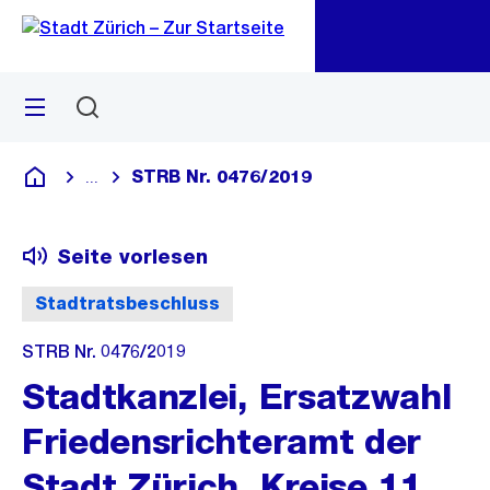
Zu
Zu
Sprunglink
Navigation
Menü
Suchen
M
öf
STRB Nr. 0476/2019
...
Blende alle Breadcrumbs ein
Deutsch
Seite vorlesen
Stadtratsbeschluss
STRB Nr. 0476/2019
Stadtkanzlei, Ersatzwahl
Friedensrichteramt der
Stadt Zürich, Kreise 11