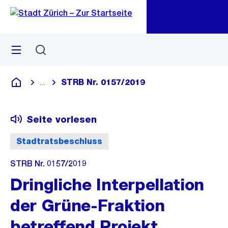
Zu
Zu
Sprunglink
Navigation
Menü
Suchen
M
öf
STRB Nr. 0157/2019
...
Blende alle Breadcrumbs ein
Deutsch
Seite vorlesen
Stadtratsbeschluss
STRB Nr. 0157/2019
Dringliche Interpellation
der Grüne-Fraktion
betreffend Projekt