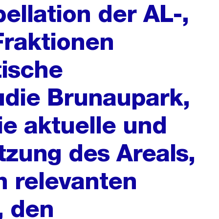
pellation der AL-,
Fraktionen
tische
udie Brunaupark,
e aktuelle und
zung des Areals,
h relevanten
, den