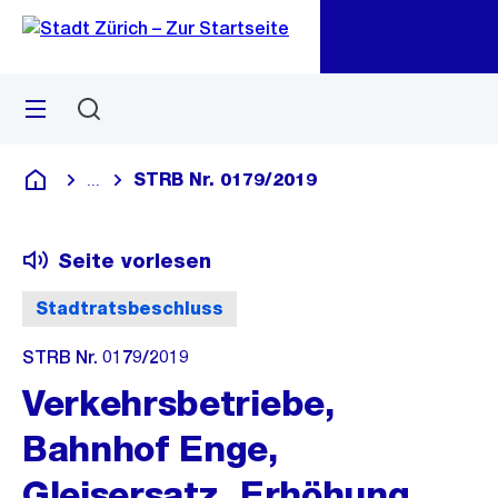
Zu
Zu
Sprunglink
Navigation
Menü
Suchen
M
öf
STRB Nr. 0179/2019
...
Blende alle Breadcrumbs ein
Deutsch
Seite vorlesen
Stadtratsbeschluss
STRB Nr. 0179/2019
Verkehrsbetriebe,
Bahnhof Enge,
Gleisersatz, Erhöhung