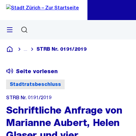
Zu
Zu
Sprunglink
Navigation
Menü
Suchen
M
öf
STRB Nr. 0191/2019
...
Blende alle Breadcrumbs ein
Deutsch
Seite vorlesen
Stadtratsbeschluss
STRB Nr. 0191/2019
Schriftliche Anfrage von
Marianne Aubert, Helen
Glaser und vier