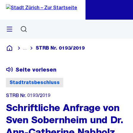
Zu
Zu
Sprunglink
Navigation
Menü
Suchen
M
öf
STRB Nr. 0193/2019
...
Blende alle Breadcrumbs ein
Deutsch
Seite vorlesen
Stadtratsbeschluss
STRB Nr. 0193/2019
Schriftliche Anfrage von
Sven Sobernheim und Dr.
Ann-Catherine Nabholz