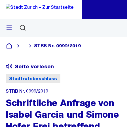
Zu
Zu
Sprunglink
Navigation
Menü
Suchen
M
öf
STRB Nr. 0999/2019
...
Blende alle Breadcrumbs ein
Deutsch
Seite vorlesen
Stadtratsbeschluss
STRB Nr. 0999/2019
Schriftliche Anfrage von
Isabel Garcia und Simone
Hofer Frei betreffend