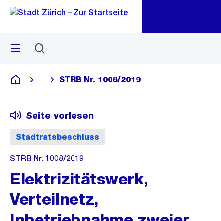
Zu
Zu
Sprunglink
Navigation
Menü
Suchen
M
öf
STRB Nr. 1008/2019
...
Blende alle Breadcrumbs ein
Deutsch
Seite vorlesen
Stadtratsbeschluss
STRB Nr. 1008/2019
Elektrizitätswerk,
Verteilnetz,
Inbetriebnahme zweier