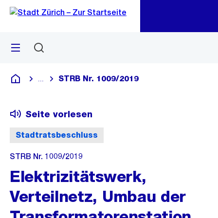
Zu
Zu
Sprunglink
Navigation
Menü
Suchen
M
öf
STRB Nr. 1009/2019
...
Blende alle Breadcrumbs ein
Deutsch
Seite vorlesen
Stadtratsbeschluss
STRB Nr. 1009/2019
Elektrizitätswerk,
Verteilnetz, Umbau der
Transformatorenstation