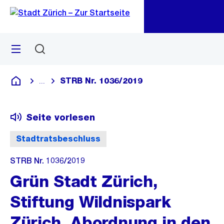
Zu
Zu
Sprunglink
Navigation
Menü
Suchen
M
öf
STRB Nr. 1036/2019
...
Blende alle Breadcrumbs ein
Deutsch
Seite vorlesen
Stadtratsbeschluss
STRB Nr. 1036/2019
Grün Stadt Zürich,
Stiftung Wildnispark
Zürich, Abordnung in den