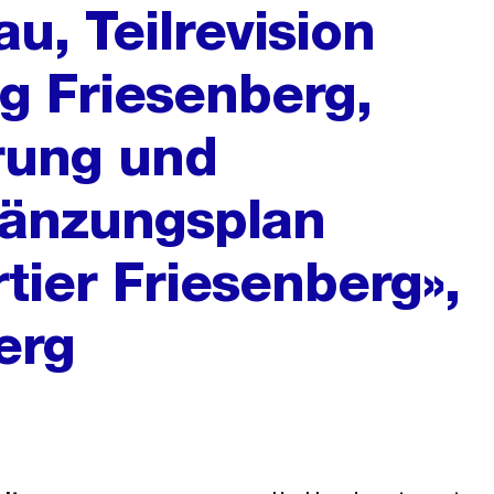
u, Teilrevision
g Friesenberg,
rung und
gänzungsplan
tier Friesenberg»,
erg