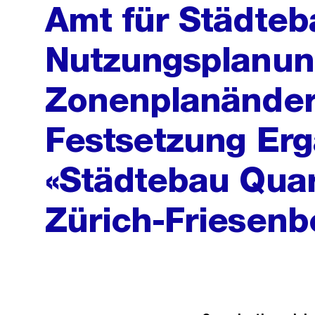
Amt für Städteba
Nutzungsplanun
Zonenplanände
Festsetzung Er
«Städtebau Quar
Zürich-Friesenb